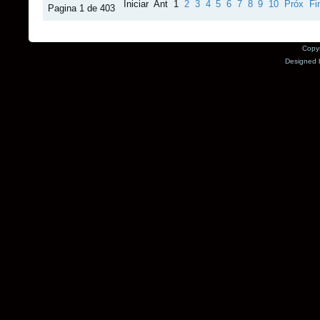
Iniciar
Ant
1
2
3
4
5
6
7
8
9
10
Próx
Fi
Pagina 1 de 403
Copyr
Designed